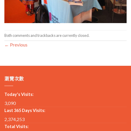
Both comments and trackbacks are currently closed.
←
Previous
瀏覽次數
Today's Visits:
3,090
Last 365 Days Visits:
2,374,253
Total Visits: