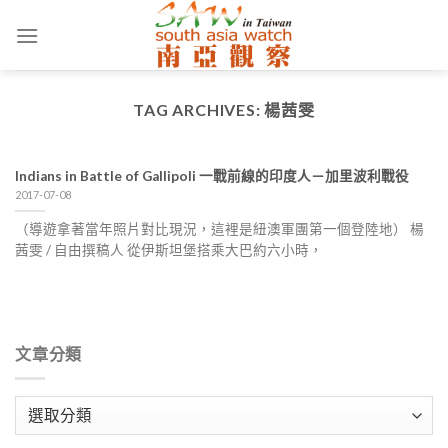
Skip
to
content
TAG ARCHIVES:
楊茜雯
Indians in Battle of Gallipoli 一戰前線的印度人－加里波利戰役
2017-07-08
（導遊拿著當年照片對比現況，這裡是紐澳軍團第一個登陸地） 楊
茜雯 / 自由撰稿人 從伊斯坦堡搭乘大巴約六小時，
文章分類
文
章