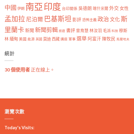
南亞
印度
中國
外交
女性
吳德朗
喀什米爾
伊朗
台印關係
孟加拉
巴基斯坦
斯
政治
尼泊爾
文化
影評
恐怖主義
里蘭卡
新聞剪輯
新聞
書評
曾育慧
林汝羽
穆斯
毛派
旅遊
科技
選舉
林
緬甸
阿富汗
陳牧民
莫迪
西藏
美國
能源
講座
軍事
英國
馬爾地夫
統計
30 個使用者
正在線上。
瀏覽次數
Today's Visits: