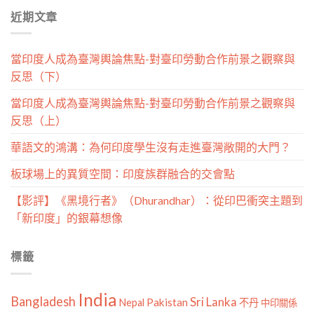
分
近期文章
類
當印度人成為臺灣輿論焦點-對臺印勞動合作前景之觀察與
反思（下）
當印度人成為臺灣輿論焦點-對臺印勞動合作前景之觀察與
反思（上）
華語文的鴻溝：為何印度學生沒有走進臺灣敞開的大門？
板球場上的異質空間：印度族群融合的交會點
【影評】《黑境行者》（Dhurandhar）：從印巴衝突主題到
「新印度」的銀幕想像
標籤
India
Bangladesh
Sri Lanka
Pakistan
Nepal
不丹
中印關係