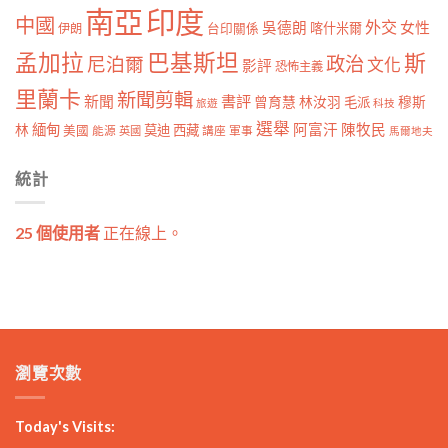
南亞
印度
中國
外交
女性
吳德朗
喀什米爾
伊朗
台印關係
孟加拉
巴基斯坦
斯
政治
尼泊爾
文化
影評
恐怖主義
里蘭卡
新聞剪輯
新聞
書評
曾育慧
林汝羽
穆斯
毛派
旅遊
科技
選舉
林
緬甸
阿富汗
陳牧民
莫迪
西藏
美國
能源
講座
軍事
英國
馬爾地夫
統計
25 個使用者
正在線上。
瀏覽次數
Today's Visits: