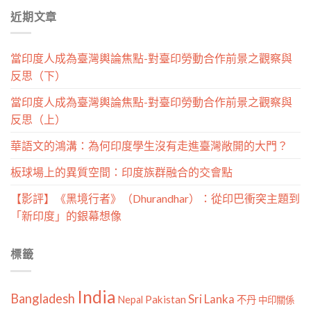
分
近期文章
類
當印度人成為臺灣輿論焦點-對臺印勞動合作前景之觀察與
反思（下）
當印度人成為臺灣輿論焦點-對臺印勞動合作前景之觀察與
反思（上）
華語文的鴻溝：為何印度學生沒有走進臺灣敞開的大門？
板球場上的異質空間：印度族群融合的交會點
【影評】《黑境行者》（Dhurandhar）：從印巴衝突主題到
「新印度」的銀幕想像
標籤
India
Bangladesh
Sri Lanka
Pakistan
Nepal
不丹
中印關係