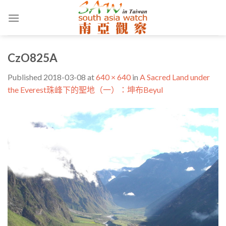
Skip
to
content
CzO825A
Published
2018-03-08
at
640 × 640
in
A Sacred Land under
the Everest珠峰下的聖地（一）：坤布Beyul