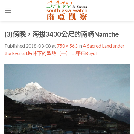
Skip
to
content
(3)傍晚，海拔3400公尺的南崎Namche
Published
2018-03-08
at
750 × 563
in
A Sacred Land under
the Everest珠峰下的聖地（一）：坤布Beyul