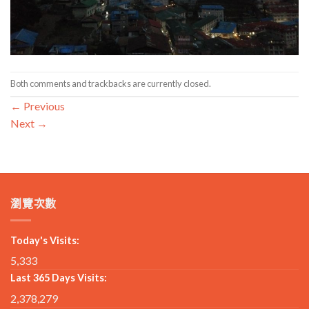
Both comments and trackbacks are currently closed.
←
Previous
Next
→
瀏覽次數
Today's Visits:
5,333
Last 365 Days Visits:
2,378,279