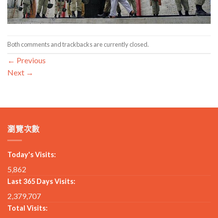
Both comments and trackbacks are currently closed.
←
Previous
Next
→
瀏覽次數
Today's Visits:
5,862
Last 365 Days Visits:
2,379,707
Total Visits: