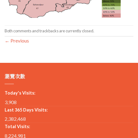
Both comments and trackbacks are currently closed.
←
Previous
瀏覽次數
Today's Visits:
3,908
Last 365 Days Visits:
2,382,468
Total Visits:
8,224,981