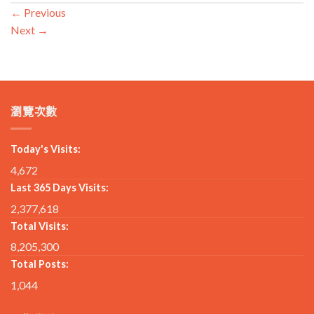
←
Previous
Next
→
瀏覽次數
Today's Visits:
4,672
Last 365 Days Visits:
2,377,618
Total Visits:
8,205,300
Total Posts:
1,044