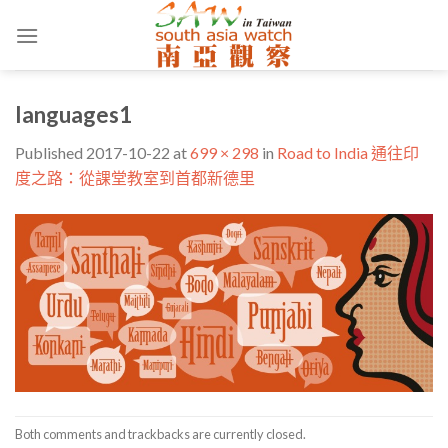
Skip
to
content
languages1
Published
2017-10-22
at
699 × 298
in
Road to India 通往印
度之路：從課堂教室到首都新德里
Both comments and trackbacks are currently closed.