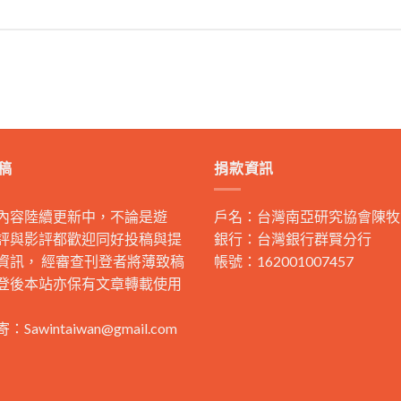
稿
捐款資訊
內容陸續更新中，不論是遊
戶名：台灣南亞研究協會陳牧
評與影評都歡迎同好投稿與提
銀行：台灣銀行群賢分行
資訊， 經審查刊登者將薄致稿
帳號：162001007457
登後本站亦保有文章轉載使用
寄：
Sawintaiwan@gmail.com