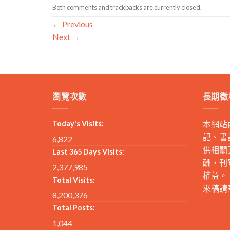
Both comments and trackbacks are currently closed.
←
Previous
Next
→
瀏覽次數
長期徵
Today's Visits:
本網站
記、書
6,822
供相關
Last 365 Days Visits:
酬，刊
2,377,985
權益。
Total Visits:
來稿請
8,200,376
Total Posts:
1,044