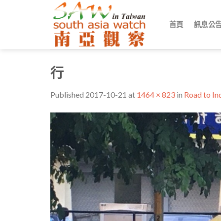
Skip
to
首頁
訊息公
content
行
Published
2017-10-21
at
1464 × 823
in
Road t