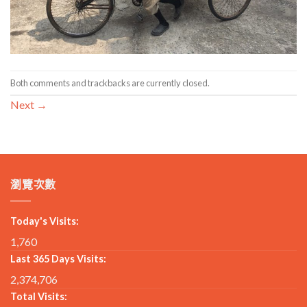
Both comments and trackbacks are currently closed.
Next
→
瀏覽次數
Today's Visits:
1,760
Last 365 Days Visits:
2,374,706
Total Visits: