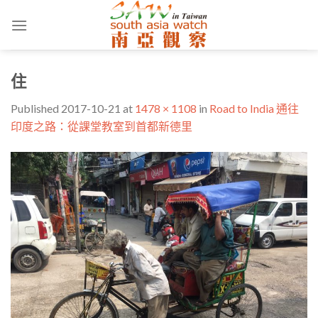
Skip
to
content
住
Published
2017-10-21
at
1478 × 1108
in
Road to India 通往
印度之路：從課堂教室到首都新德里