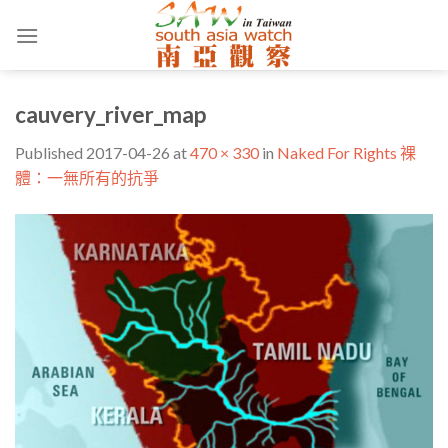
Skip
to
content
cauvery_river_map
Published
2017-04-26
at
470 × 330
in
Naked For Rights 裸
體：一無所有的抗爭