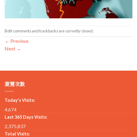
Both comments and trackbacks are currently closed.
←
Previous
Next
→
瀏覽次數
Today's Visits:
4,674
Last 365 Days Visits:
2,375,837
Total Visits: