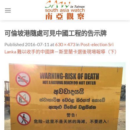
Skip
to
content
可倫坡港隨處可見中國工程的告示牌
Published
2016-07-11
at
630 × 473
in
Post-election Sri
Lanka 難以收手的中國牌－斯里蘭卡選後現場報導（下）