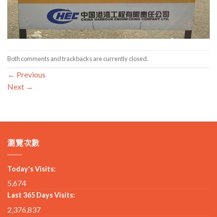
Both comments and trackbacks are currently closed.
←
Previous
Next
→
瀏覽次數
Today's Visits:
5,674
Last 365 Days Visits:
2,376,837