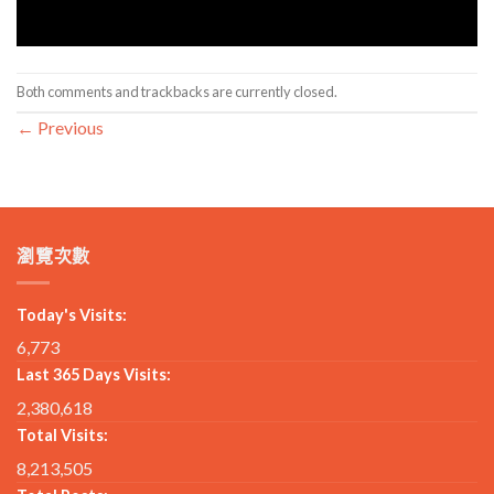
Both comments and trackbacks are currently closed.
←
Previous
瀏覽次數
Today's Visits:
6,773
Last 365 Days Visits:
2,380,618
Total Visits:
8,213,505