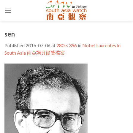
Skip
to
content
sen
Published
2016-07-06
at
280 × 396
in
Nobel Laureates in
South Asia 南亞諾貝爾獎檔案