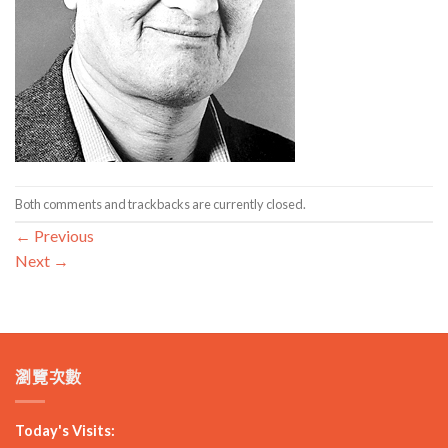
Both comments and trackbacks are currently closed.
←
Previous
Next
→
瀏覽次數
Today's Visits: