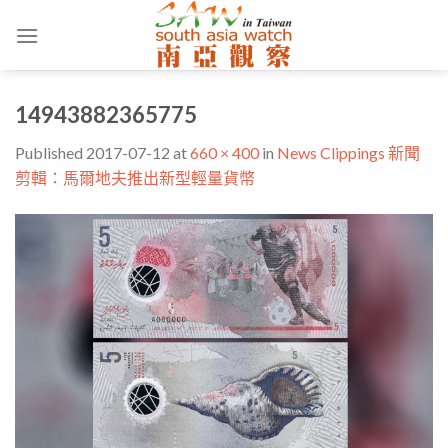
Skip
to
content
14943882365775
Published
2017-07-12
at
660 × 400
in
News Clippings 新聞
剪輯：馬爾地夫推出新型輕量貨幣