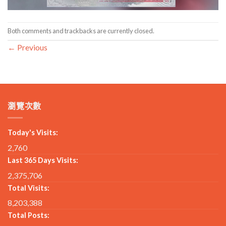
Both comments and trackbacks are currently closed.
←
Previous
瀏覽次數
Today's Visits:
2,760
Last 365 Days Visits:
2,375,706
Total Visits:
8,203,388
Total Posts: