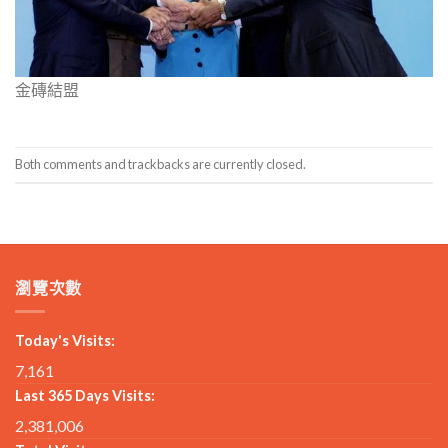
金磚結盟
Both comments and trackbacks are currently closed.
瀏覽次數
Today's Visits:
7,161
Last 365 Days Visits:
2,381,006