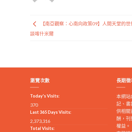
【南亞觀察：心南向政策09】人間天堂的世
談喀什米爾
瀏覽次數
長期徵
Today's Visits:
本網站
記、書
370
供相關
Last 365 Days Visits:
酬，刊
2,373,316
權益。
Total Visits: