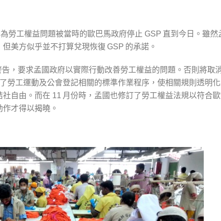
為勞工權益問題被當時的歐巴馬政府停止
直到今日。雖然
GSP
，但美方似乎並不打算兌現恢復
的承諾。
GSP
警告，要求孟國政府以實際行動改善勞工權益的問題。否則將取
了勞工運動及公會登記相關的標準作業程序，使相關規則透明化
結社自由。而在
月份時，孟國也修訂了勞工權益法規以符合歐
11
動作才得以揭曉。