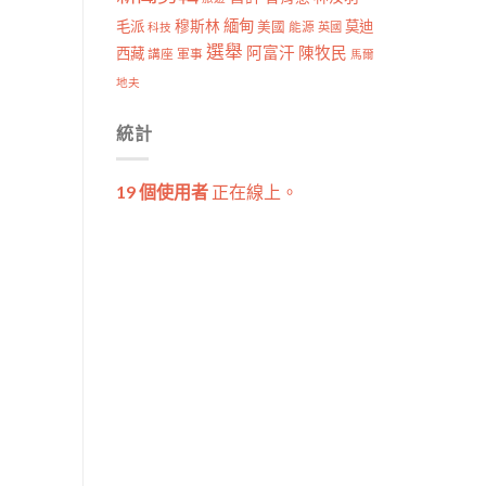
穆斯林
緬甸
毛派
莫迪
美國
能源
科技
英國
選舉
阿富汗
陳牧民
西藏
講座
軍事
馬爾
地夫
統計
19 個使用者
正在線上。