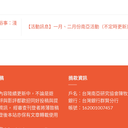
俗事：淺
【活動訊息】一月、二月份南亞活動（不定時更新
稿
捐款資訊
內容陸續更新中，不論是遊
戶名：台灣南亞研究協會陳牧
評與影評都歡迎同好投稿與提
銀行：台灣銀行群賢分行
資訊， 經審查刊登者將薄致稿
帳號：162001007457
登後本站亦保有文章轉載使用