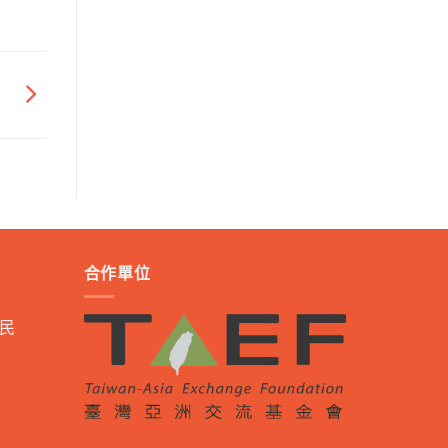
）
合作單位
民