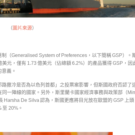
（
圖片來源
）
惠制（
，以下簡稱
）。
Generalised System of Preferences
GSP
億美元，僅有
億美元（佔總額
）的產品獲得
，因
1.73
6.2%
GSP
的意義。
耶路撒冷是否為以色列首都」之投票案影響，但斯國政府否認了
在同一陣線的國家。另外，斯里蘭卡國家經濟事務與政策部（
Min
長
認為，斯國更應將目光放在歐盟的
上頭
Harsha De Silva
GSP
至
。
%
20%