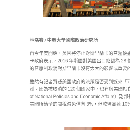
林洺宥 / 中興大學國際政治研究所
自今年度開始，美國將停止對斯里蘭卡的普遍優
卡政府表示，
年斯國對美國出口總額為
2016
28
的普惠制取消對斯里蘭卡沒有太大的影響或重要
雖然有記者質疑美國政府的決策是否受到近來「
測。因為被取消的
個國家中，也有與美國站
120
）副部
of National Policies and Economic Affairs
美國所給予的關稅減免僅有
，但歐盟高達
3%
10