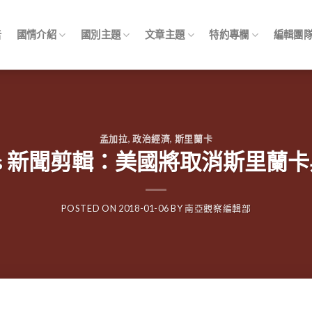
告
國情介紹
國別主題
文章主題
特約專欄
編輯團
孟加拉
,
政治經濟
,
斯里蘭卡
ppings 新聞剪輯：美國將取消斯里
POSTED ON
2018-01-06
BY
南亞觀察編輯部