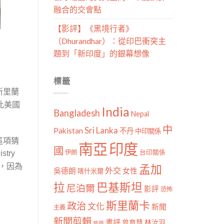
融合的交會點
【影評】《黑境行者》
（Dhurandhar）：從印巴衝突主
題到「新印度」的銀幕想像
標籤
斯里蘭
此美國
India
Bangladesh
Nepal
中
Sri Lanka
Pakistan
不丹
中印關係
這項猜
南亞
印度
國
伊朗
台印關係
istry
，因為
孟加
外交
女性
吳德朗
喀什米爾
拉
巴基斯坦
尼泊爾
影評
恐怖
斯里蘭卡
政治
文化
新聞
主義
新聞剪輯
書評
曾育慧
林汝羽
旅遊