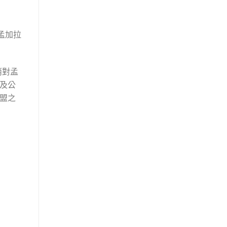
孟加拉
消對孟
及公
盟之