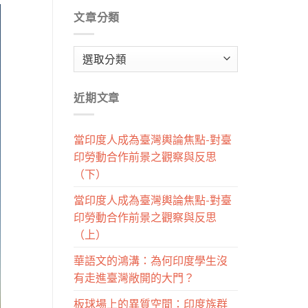
文章分類
文
章
分
近期文章
類
當印度人成為臺灣輿論焦點-對臺
印勞動合作前景之觀察與反思
（下）
當印度人成為臺灣輿論焦點-對臺
印勞動合作前景之觀察與反思
（上）
華語文的鴻溝：為何印度學生沒
有走進臺灣敞開的大門？
板球場上的異質空間：印度族群