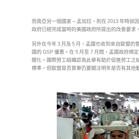
而南亞另一個國家 ─ 孟加拉，則在
年時就因
2013
政府已經完成當時的美國政府所提出的改善要求
另外在今年
月及
月，孟國也收到來自歐盟的
3
5
國的
優惠。在
月至
月間，孟國政府規定
GSP
5
7
開化。國際勞工組織認為此舉有助於促進勞工之
標準。但歐盟是否買單仍要關注明年是否有其他