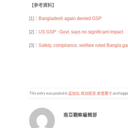
【參考資料】
[1]：
Bangladesh again denied GSP
[2]：
US GSP : Govt. says no significant impact
[3]：
Safety, compliance, welfare ruled Bangla ga
This entry was posted in
孟加拉
,
政治經濟
,
斯里蘭卡
and tagg
南亞觀察編輯部