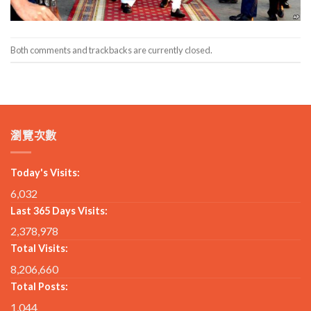
Both comments and trackbacks are currently closed.
瀏覽次數
Today's Visits:
6,032
Last 365 Days Visits:
2,378,978
Total Visits:
8,206,660
Total Posts:
1,044