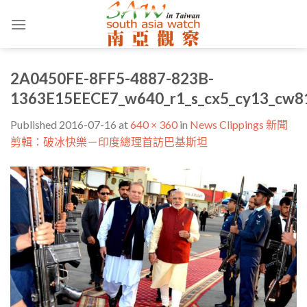
Skip
to
content
2A0450FE-8FF5-4887-823B-
1363E15EECE7_w640_r1_s_cx5_cy13_cw8
Published
2016-07-16
at
640 × 360
in
News Clippings 新聞
剪輯：破冰快樂－印度總理首訪巴基斯坦