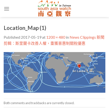
Skip
to
content
Location_Map (1)
Published
2017-05-19
at
1200 × 480
in
News Clippings 新聞
剪輯：斯里蘭卡改善人權，重獲普惠制關稅優惠
Both comments and trackbacks are currently closed.