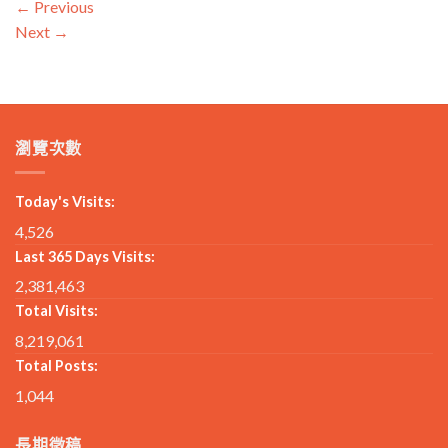
←
Previous
Next
→
瀏覽次數
Today's Visits:
4,526
Last 365 Days Visits:
2,381,463
Total Visits:
8,219,061
Total Posts:
1,044
長期徵稿