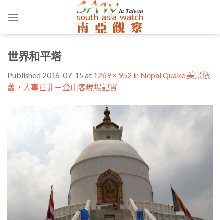
Skip
to
content
世界和平塔
Published
2016-07-15
at
1269 × 952
in
Nepal Quake 美景依
舊，人事已非－登山客現場記實