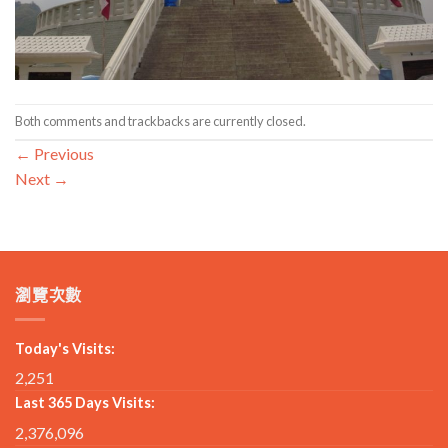
Both comments and trackbacks are currently closed.
←
Previous
Next
→
瀏覽次數
Today's Visits:
2,251
Last 365 Days Visits:
2,376,096