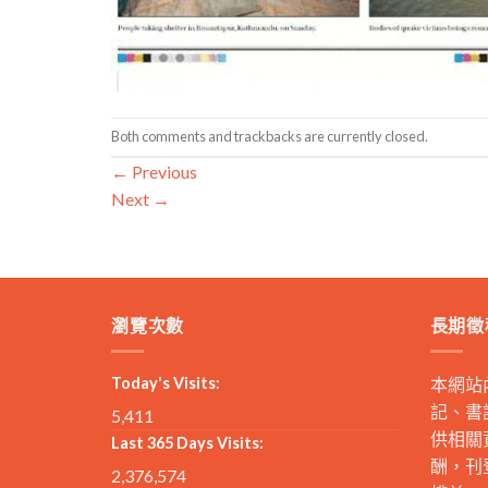
Both comments and trackbacks are currently closed.
←
Previous
Next
→
瀏覽次數
長期徵
Today's Visits:
本網站
記、書
5,411
供相關
Last 365 Days Visits:
酬，刊
2,376,574