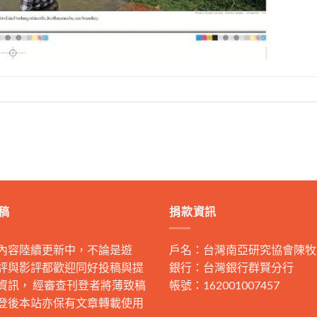
稿
捐款資訊
內容陸續更新中，不論是遊
戶名：台灣南亞研究協會陳牧
評與影評都歡迎同好投稿與提
銀行：台灣銀行群賢分行
資訊， 經審查刊登者將薄致稿
帳號：162001007457
登後本站亦保有文章轉載使用