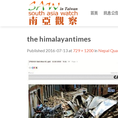
Skip
to
首頁
訊息公
content
the himalayantimes
Published
2016-07-13
at
729 × 1200
in
Nepal Q