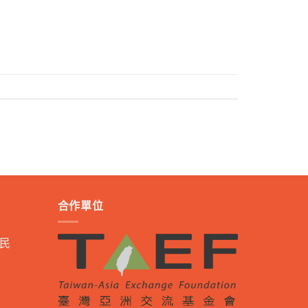
合作單位
民