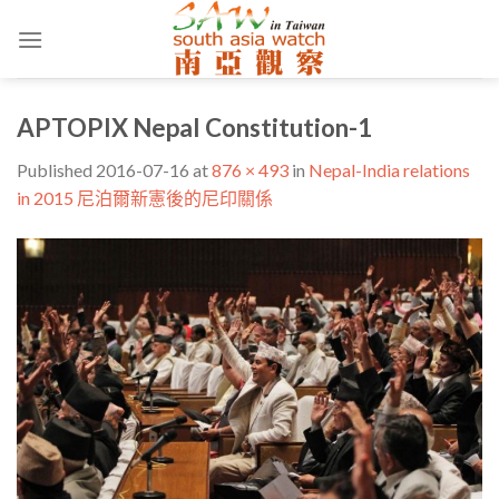
Skip
to
content
APTOPIX Nepal Constitution-1
Published
2016-07-16
at
876 × 493
in
Nepal-India relations
in 2015 尼泊爾新憲後的尼印關係