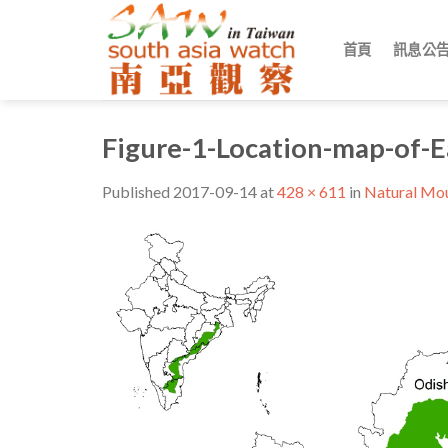
Skip
to
首頁
訊息公
content
Figure-1-Location-map-of-E
Published
2017-09-14
at
428 × 611
in
Natural M