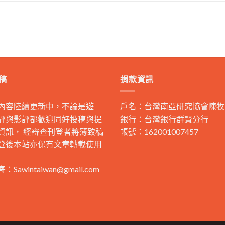
稿
捐款資訊
內容陸續更新中，不論是遊
戶名：台灣南亞研究協會陳牧
評與影評都歡迎同好投稿與提
銀行：台灣銀行群賢分行
資訊， 經審查刊登者將薄致稿
帳號：162001007457
登後本站亦保有文章轉載使用
寄：
Sawintaiwan@gmail.com