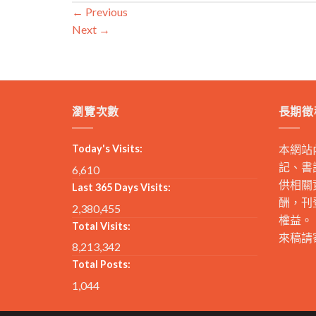
←
Previous
Next
→
瀏覽次數
長期徵
Today's Visits:
本網站
記、書
6,610
供相關
Last 365 Days Visits:
酬，刊
2,380,455
權益。
Total Visits:
來稿請
8,213,342
Total Posts:
1,044