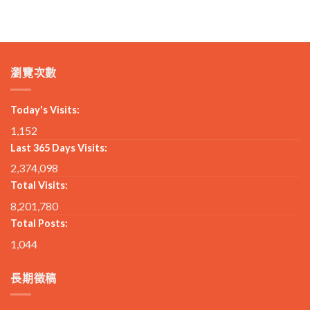
瀏覽次數
Today's Visits:
1,152
Last 365 Days Visits:
2,374,098
Total Visits:
8,201,780
Total Posts:
1,044
長期徵稿