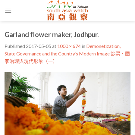
Skip
to
content
Garland flower maker, Jodhpur.
Published
2017-05-05
at
1000 × 674
in
Demonetization,
State Governance and the Country’s Modern Image 鈔票、國
家治理與現代形象（一）