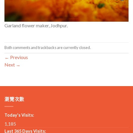
Garland flower maker, Jodhpur.
Both comments and trackbacks are currently closed.
←
Previous
Next
→
瀏覽次數
Today's Visits:
1,185
Last 365 Days Visits: