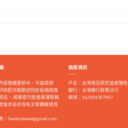
稿
捐款資訊
內容陸續更新中，不論是遊
戶名：台灣南亞研究協會陳牧
評與影評都歡迎同好投稿與提
銀行：台灣銀行群賢分行
資訊， 經審查刊登者將薄致稿
帳號：162001007457
登後本站亦保有文章轉載使用
寄：
Sawintaiwan@gmail.com