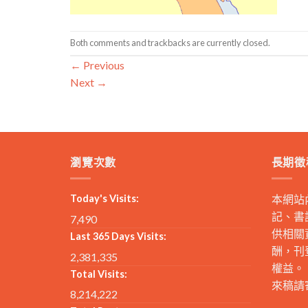
Both comments and trackbacks are currently closed.
←
Previous
Next
→
瀏覽次數
長期徵
Today's Visits:
本網站
記、書
7,490
供相關
Last 365 Days Visits:
酬，刊
2,381,335
權益。
Total Visits:
來稿請
8,214,222