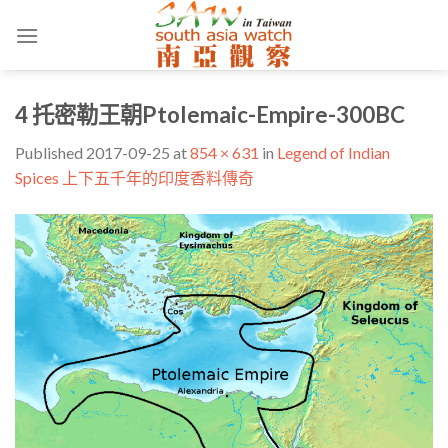
Skip
to
content
4 托密勒王朝Ptolemaic-Empire-300BC
Published
2017-09-25
at
854 × 631
in
Legend of Indian
Spices 上下五千年的印度香料傳奇