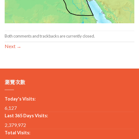
Both comments and trackbacks are currently closed.
Next
→
瀏覽次數
Today's Visits:
6,127
Last 365 Days Visits:
2,379,972
Total Visits: