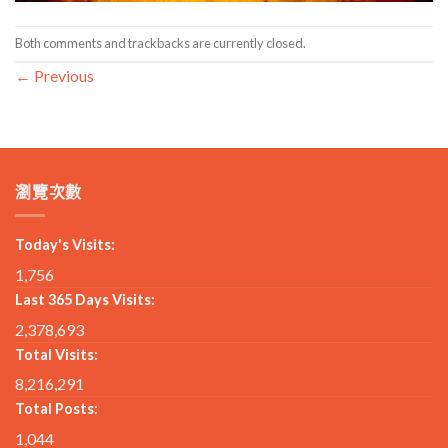
Both comments and trackbacks are currently closed.
←
Previous
瀏覽次數
Today's Visits:
1,756
Last 365 Days Visits:
2,378,693
Total Visits:
8,216,291
Total Posts:
1,044