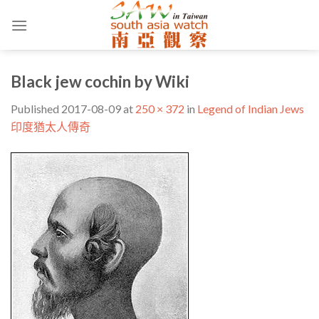
Skip
to
content
Black jew cochin by Wiki
Published
2017-08-09
at
250 × 372
in
Legend of Indian Jews
印度猶太人傳奇