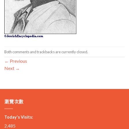
Both comments and trackbacks are currently closed.
←
Previous
Next
→
瀏覽次數
Today's Visits:
2,485