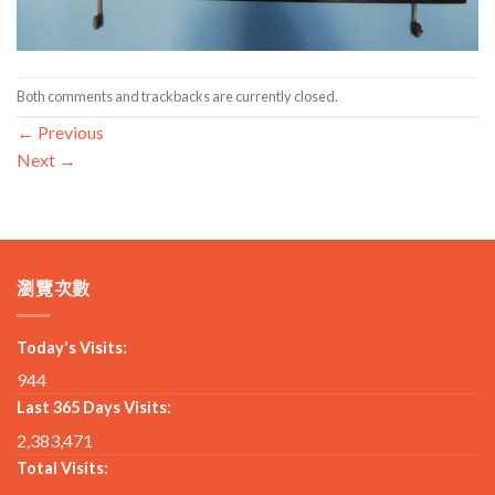
Both comments and trackbacks are currently closed.
←
Previous
Next
→
瀏覽次數
Today's Visits:
944
Last 365 Days Visits:
2,383,471
Total Visits: