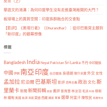
反思（上）
華語文的鴻溝：為何印度學生沒有走進臺灣敞開的大門？
板球場上的異質空間：印度族群融合的交會點
【影評】《黑境行者》（Dhurandhar）：從印巴衝突主題到
「新印度」的銀幕想像
標籤
India
Bangladesh
Sri Lanka
Pakistan
Nepal
不丹
中印關係
南亞
印度
中國
外交
女性
吳德朗
喀什米爾
伊朗
台印關係
孟加拉
巴基斯坦
斯
政治
尼泊爾
文化
影評
恐怖主義
里蘭卡
新聞剪輯
新聞
書評
曾育慧
林汝羽
穆斯
毛派
旅遊
科技
選舉
林
緬甸
阿富汗
陳牧民
莫迪
西藏
美國
能源
講座
軍事
英國
馬爾地夫