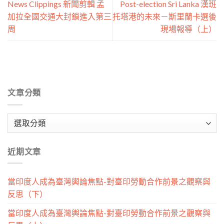
News Clippings 新聞剪輯 孟
Post-election Sri Lanka 漢班
加拉全國交通大封鎖進入第三
托塔港的未來－斯里蘭卡選後
周
現場報導（上）
文章分類
文
章
分
近期文章
類
當印度人成為臺灣輿論焦點-對臺印勞動合作前景之觀察與
反思（下）
當印度人成為臺灣輿論焦點-對臺印勞動合作前景之觀察與