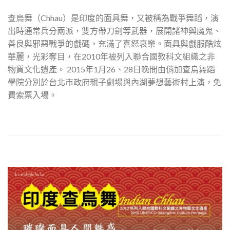
查烏舞（Chhau）是印度的面具舞，又被稱為戰爭舞蹈，演
出時通常兵分兩派，雙方帶刀劍等武器，展開諸神與魔鬼、
善良與邪惡戰爭的戲碼，充滿了喜怒哀樂。面具與戲服酷炫
華麗，光彩奪目，在2010年被列入聯合國教科文組織之非
物質文化遺產。 2015年1月26、28日晚間由俏加查烏舞蹈
學院分別於台北市政府親子劇場與內湖夢想藝術村上演，免
費索票入場。