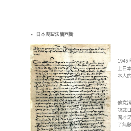
日本與聖法蘭西斯
1945
上日
本人
他意
認識
間才
了無