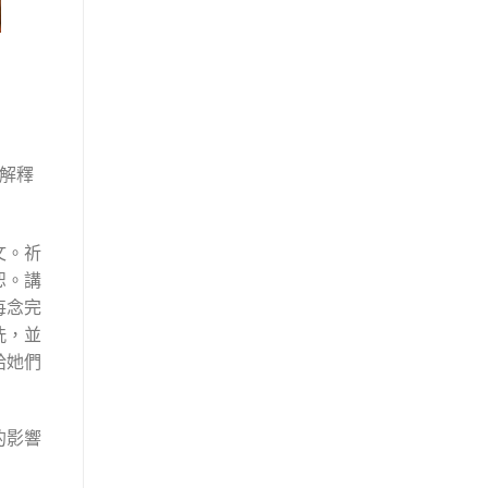
解釋
文。祈
恕。講
每念完
洗，並
給她們
的影響