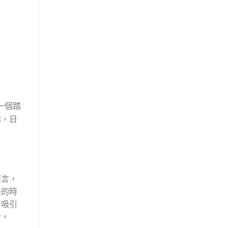
一個踏
趣，日
語言，
長的時
，吸引
士。