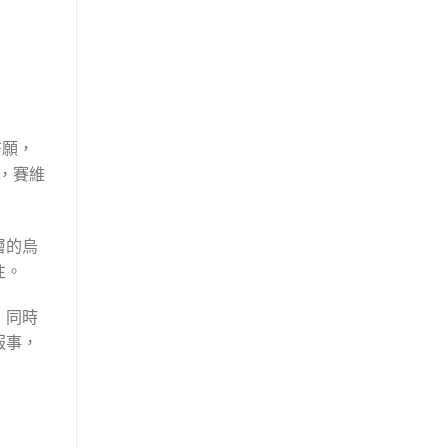
誓願，
，賽維
層的烏
往。
，同時
服事，