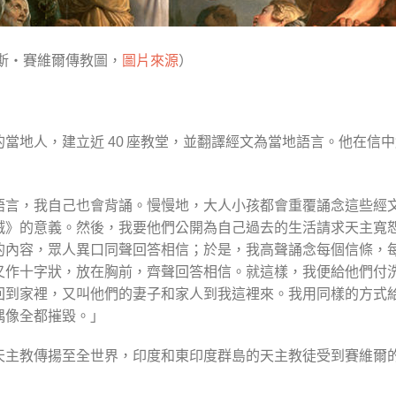
斯‧賽維爾傳教圖，
圖片來源
）
的當地人，建立近
座教堂，並翻譯經文為當地語言。他在信中
40
語言，我自己也會背誦。慢慢地，大人小孩都會重覆誦念這些經
誡》的意義。然後，我要他們公開為自己過去的生活請求天主寬
的內容，眾人異口同聲回答相信；於是，我高聲誦念每個信條，
叉作十字狀，放在胸前，齊聲回答相信。就這樣，我便給他們付
回到家裡，又叫他們的妻子和家人到我這裡來。我用同樣的方式
偶像全都摧毀。」
天主教傳揚至全世界，印度和東印度群島的天主教徒受到賽維爾