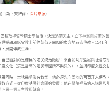
蘭西斯‧賽維爾，
圖片來源
）
巴黎取得哲學碩士學位後，決定追隨天主，立下神貧與貞潔的
三世邀請耶穌會教士前往葡萄牙開闢的東方地區去傳教。
年
1541
線，展開傳教生涯。
，自己面對的是糟糕的殖民統治階層：來自葡萄牙監獄與社會底
印度文化（這是當時的殖民帝國所不樂見的），並與印度女性交
達果阿時，當地幾乎沒有教堂，他必須先向當地的葡萄牙人傳教
傳教方式－從印度基層社會開始發展：他在醫院裡為病人講道和
亞洲第一個天主教耶穌會。