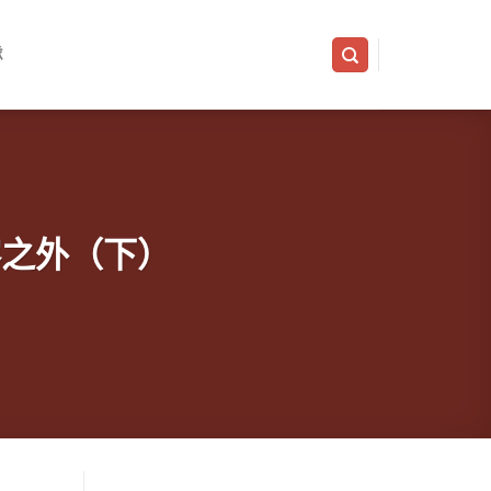
隊
光客之外（下）