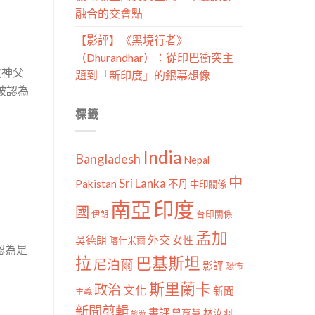
融合的交會點
【影評】《黑境行者》
（Dhurandhar）：從印巴衝突主
教神父
題到「新印度」的銀幕想像
被認為
標籤
India
Bangladesh
Nepal
中
Sri Lanka
Pakistan
不丹
中印關係
南亞
印度
國
伊朗
台印關係
孟加
外交
女性
吳德朗
喀什米爾
認為是
拉
巴基斯坦
尼泊爾
影評
恐怖
斯里蘭卡
政治
文化
新聞
主義
新聞剪輯
書評
曾育慧
林汝羽
旅遊