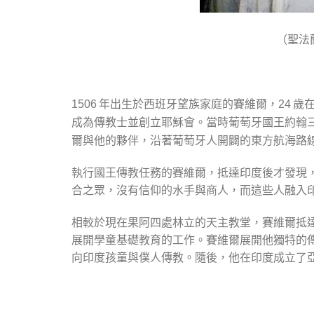
（聖法
年出生於西班牙望族家庭的賽維爾，
歲在
1506
24
成為傳教士並創立耶穌會。當時葡萄牙國王約翰
爾與他的夥伴，沿著葡萄牙人開闢的東方航海路
執行國王傳教任務的賽維爾，抵達印度後才發現
合之眾，沒有信仰的水手與商人，而這些人融入
相較於現在果阿四處林立的天主教堂，賽維爾抵
展開學童基礎教育的工作。賽維爾展開他獨特的
向印度孩童與僕人傳教。隨後，他在印度成立了