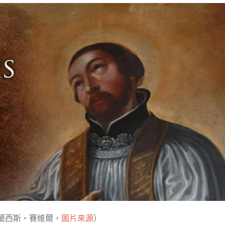
蘭西斯‧賽維爾，
圖片來源
）