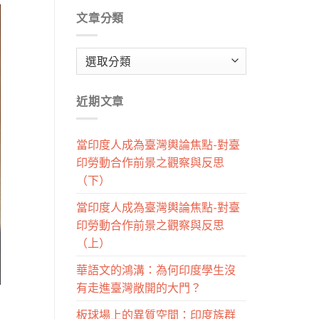
文章分類
文
章
分
近期文章
類
當印度人成為臺灣輿論焦點-對臺
印勞動合作前景之觀察與反思
（下）
當印度人成為臺灣輿論焦點-對臺
印勞動合作前景之觀察與反思
（上）
華語文的鴻溝：為何印度學生沒
有走進臺灣敞開的大門？
板球場上的異質空間：印度族群