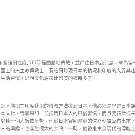
年賽維爾在麻六甲等葡國屬地傳教，並前往日本鹿兒島，成為第
本國土的天主教傳教士。賽維爾發現日本的情況和印度的大異其
的生活習慣，思想文化原來比印度的複雜多了。
識到不能把在印度使用的傳教方法搬到日本。他必須先學習日本
日本文化，哲學思想，並採用日本人的風俗習慣，而且要花費很
足以使一個人皈依基督。他從日本寫回歐洲的信立刻被公布出來
數人的興趣，也產生極大的共鳴。一時，他被推崇為現代的傳教