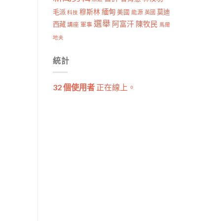
穆斯林
緬甸
毛派
莫迪
美國
能源
科技
英國
選舉
阿富汗
陳牧民
西藏
講座
軍事
馬爾
地夫
統計
32 個使用者
正在線上。