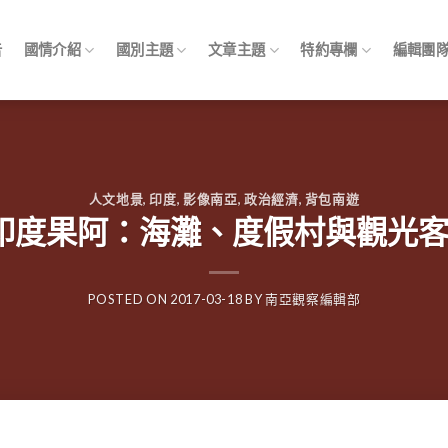
告
國情介紹
國別主題
文章主題
特約專欄
編輯團
人文地景
,
印度
,
影像南亞
,
政治經濟
,
背包南遊
Goa 印度果阿：海灘、度假村與觀
POSTED ON
2017-03-18
BY
南亞觀察編輯部