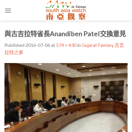
Skip
to
content
與古吉拉特省長Anandiben Patel交換意見
Published
2016-07-06
at
574 × 430
in
Gujarat Fantasy 古吉
拉特之夢