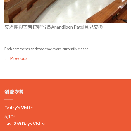
交流團與古吉拉特省長Anandiben Patel意見交換
Both comments and trackbacks are currently closed.
←
Previous
瀏覽次數
Today's Visits:
6,105
Last 365 Days Visits: