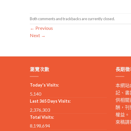
Both comments and trackbacks are currently closed.
←
Previous
Next
→
瀏覽次數
長期徵
Today's Visits:
本網站
記、書
5,140
供相關
Last 365 Days Visits:
酬，刊
2,376,303
權益。
Total Visits:
來稿請
8,198,694