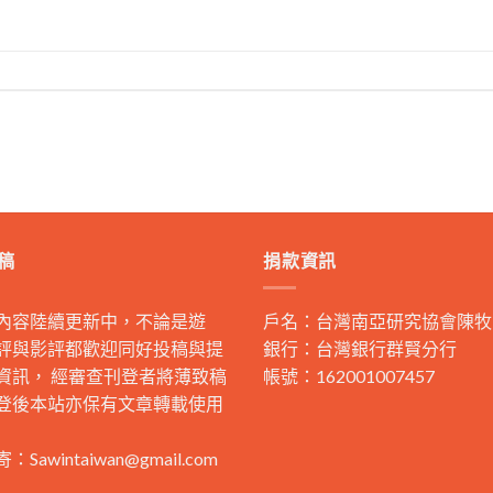
稿
捐款資訊
內容陸續更新中，不論是遊
戶名：台灣南亞研究協會陳牧
評與影評都歡迎同好投稿與提
銀行：台灣銀行群賢分行
資訊， 經審查刊登者將薄致稿
帳號：162001007457
登後本站亦保有文章轉載使用
寄：
Sawintaiwan@gmail.com