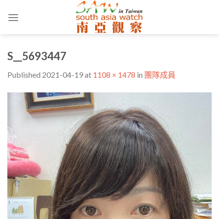
Skip
to
content
S__5693447
Published
2021-04-19
at
1108 × 1478
in
團隊成員