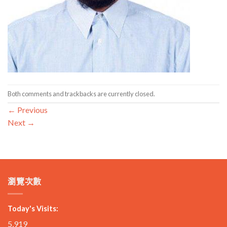
Both comments and trackbacks are currently closed.
←
Previous
Next
→
瀏覽次數
Today's Visits:
5,919