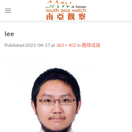
Skip
to
content
lee
Published
2021-04-17
at
360 × 402
in
團隊成員