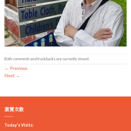
Both comments and trackbacks are currently closed.
←
Previous
Next
→
瀏覽次數
Today's Visits: