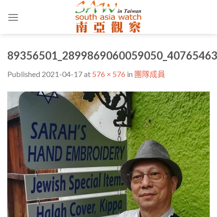
Skip
to
content
89356501_2899869060059050_40765463
Published
2021-04-17
at
576 × 576
in
團隊成員