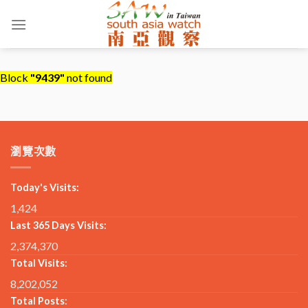
Skip
to
content
Block
"9439"
not found
瀏覽次數
Today's Visits:
1,424
Last 365 Days Visits:
2,374,370
Total Visits:
8,202,052
Total Posts: