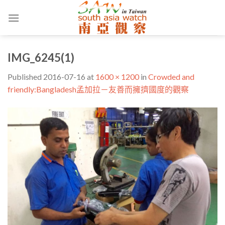
Skip
to
content
IMG_6245(1)
Published
2016-07-16
at
1600 × 1200
in
Crowded and
friendly:Bangladesh孟加拉－友善而擁擠國度的觀察