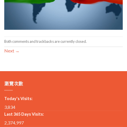
Both comments and trackbacks are currently closed.
Next
→
瀏覽次數
Today's Visits:
3,834
Last 365 Days Visits:
2,374,997