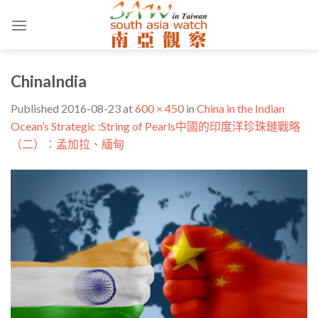
Skip
to
content
ChinaIndia
Published
2016-08-23
at
600 × 450
in
China in the Indian
Ocean’s Strategic :String of Pearls中國的印度洋珍珠鏈戰略
（二）：孟加拉、緬甸