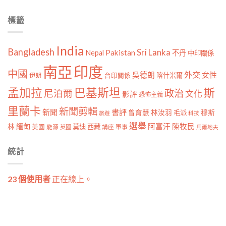
標籤
India
Bangladesh
Sri Lanka
Pakistan
Nepal
不丹
中印關係
南亞
印度
中國
外交
女性
吳德朗
喀什米爾
伊朗
台印關係
孟加拉
巴基斯坦
斯
政治
尼泊爾
文化
影評
恐怖主義
里蘭卡
新聞剪輯
新聞
書評
曾育慧
林汝羽
穆斯
毛派
旅遊
科技
選舉
林
緬甸
阿富汗
陳牧民
莫迪
西藏
美國
能源
講座
軍事
英國
馬爾地夫
統計
23 個使用者
正在線上。