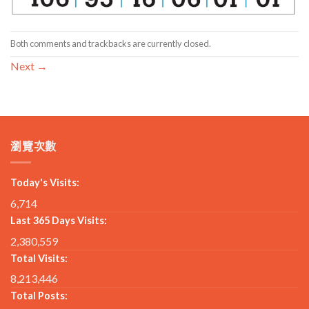
Both comments and trackbacks are currently closed.
Next
→
瀏覽次數
Today's Visits:
6,714
Last 365 Days Visits:
2,380,559
Total Visits:
8,213,446
Total Posts: