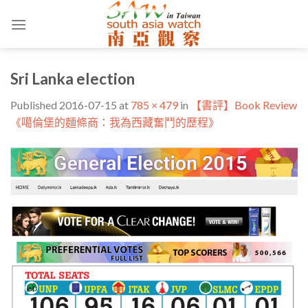
Skip
to
content
Sri Lanka election
Published
2016-07-15
at
785 × 479
in
【書評】Book Review
《噶倫堡的麵條商：我為西藏奮鬥的歷程》