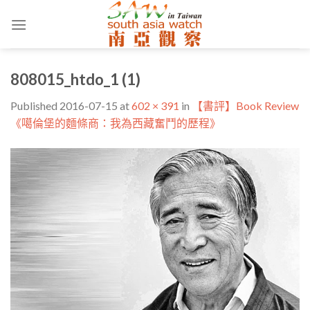
Skip
to
content
808015_htdo_1 (1)
Published
2016-07-15
at
602 × 391
in
【書評】Book Review
《噶倫堡的麵條商：我為西藏奮鬥的歷程》