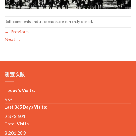
Both comments and trackbacks are currently closed.
←
Previous
Next
→
瀏覽次數
Today's Visits:
655
Last 365 Days Visits:
2,373,601
Total Visits:
8,201,283