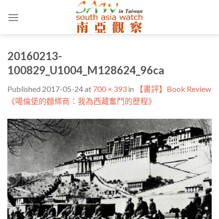
Skip
to
content
20160213-
100829_U1004_M128624_96ca
Published
2017-05-24
at
700 × 393
in
【書評】Book Review
《噶倫堡的麵條商：我為西藏奮鬥的歷程》