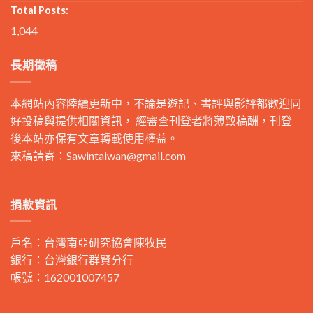
Total Posts:
1,044
長期徵稿
本網站內容陸續更新中，不論是遊記、書評與影評都歡迎同
好投稿與提供相關資訊， 經審查刊登者將薄致稿酬，刊登
後本站亦保有文章轉載使用權益。
來稿請寄：
Sawintaiwan@gmail.com
捐款資訊
戶名：台灣南亞研究協會陳牧民
銀行：台灣銀行群賢分行
帳號：162001007457