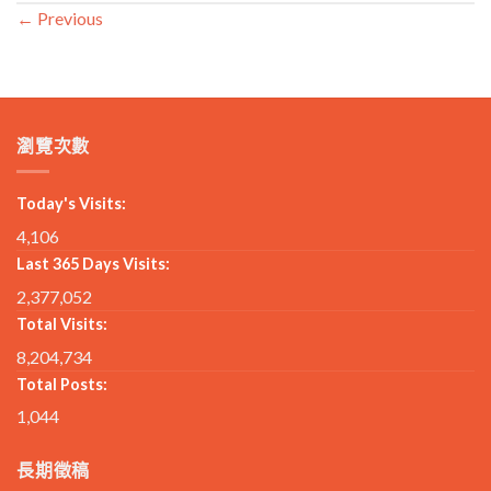
←
Previous
瀏覽次數
Today's Visits:
4,106
Last 365 Days Visits:
2,377,052
Total Visits:
8,204,734
Total Posts:
1,044
長期徵稿