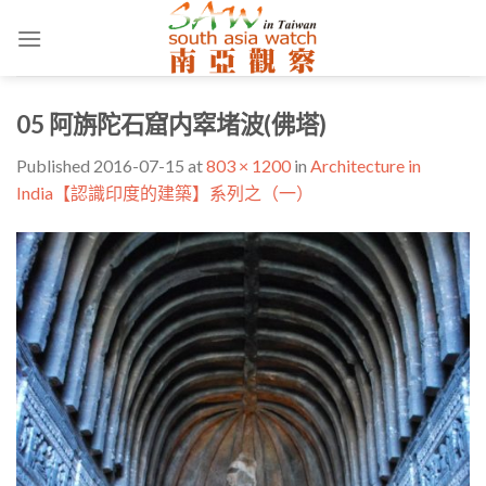
Skip
to
content
05 阿旃陀石窟内窣堵波(佛塔)
Published
2016-07-15
at
803 × 1200
in
Architecture in
India【認識印度的建築】系列之（一）