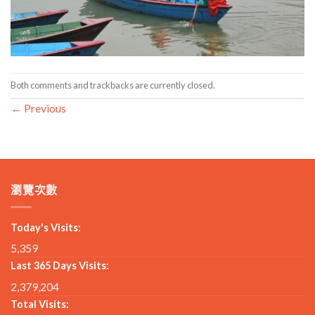
Both comments and trackbacks are currently closed.
←
Previous
瀏覽次數
Today's Visits:
5,359
Last 365 Days Visits:
2,379,204
Total Visits: