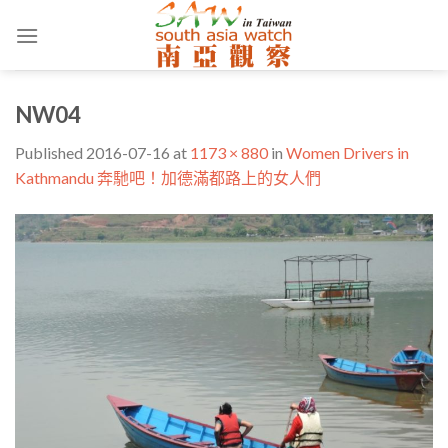
Skip
to
content
NW04
Published
2016-07-16
at
1173 × 880
in
Women Drivers in
Kathmandu 奔馳吧！加德滿都路上的女人們