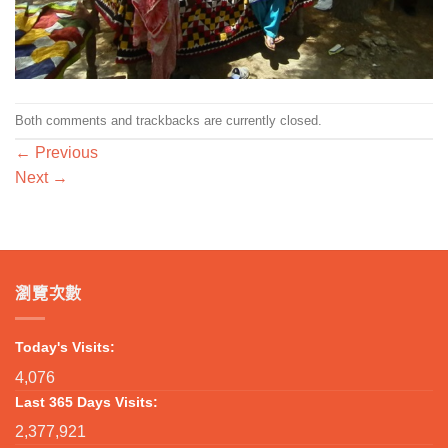
Both comments and trackbacks are currently closed.
←
Previous
Next
→
瀏覽次數
Today's Visits:
4,076
Last 365 Days Visits:
2,377,921