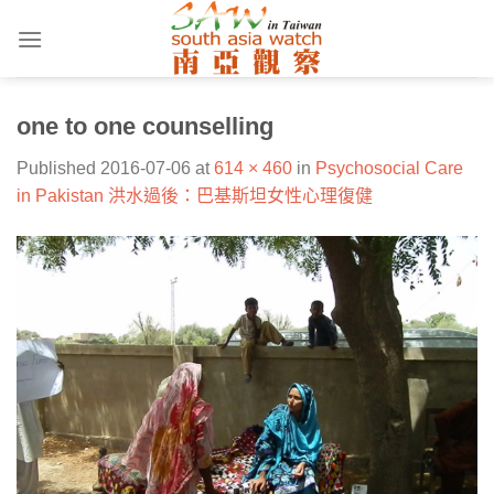
Skip
to
content
one to one counselling
Published
2016-07-06
at
614 × 460
in
Psychosocial Care
in Pakistan 洪水過後：巴基斯坦女性心理復健