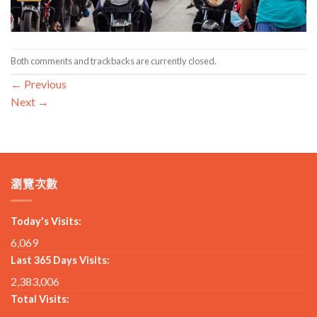
Both comments and trackbacks are currently closed.
←
Previous
Next
→
瀏覽次數
Today's Visits:
6,069
Last 365 Days Visits:
2,383,006
Total Visits: