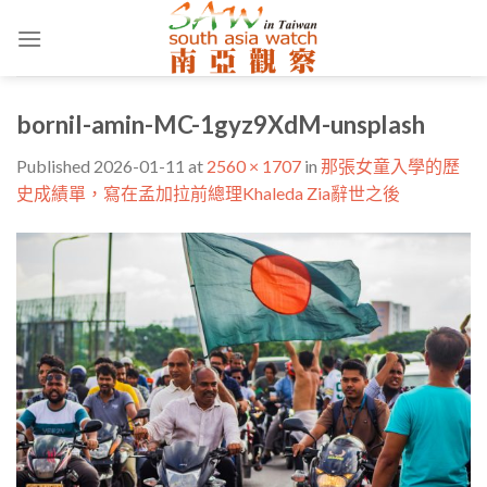
Skip
to
content
bornil-amin-MC-1gyz9XdM-unsplash
Published
2026-01-11
at
2560 × 1707
in
那張女童入學的歷
史成績單，寫在孟加拉前總理Khaleda Zia辭世之後