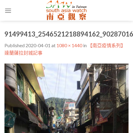
Skip
to
content
91499413_2546521218894162_90287016
Published
2020-04-01
at
1080 × 1440
in
【南亞疫情系列】
達蘭薩拉封城記事