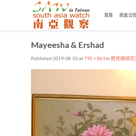
Skip
to
首頁
訊息公
content
Mayeesha & Ershad
Published
2019-08-01
at
795 × 863
in
遇見總統厄沙：一